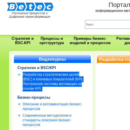
Порта
информационно-мет
Улучшение процессов и
Цифровая трансформация
Стратегия и
Процессы и
Примеры бизнес-
Регла
BSC-KPI
оргструктура
моделей и процессов
до
Видеокурсы
Разработка ст
Построение си
Стратегия и BSC/KPI
Разработка стратегических целей
(BSC) и ключевых показателей (KPI).
Построение системы мотивации на
основе KPI.
Бизнес-процессы
Описание и регламентация бизнес-
процессов
Современные методологии и
стандарты описания бизнес-
процессов