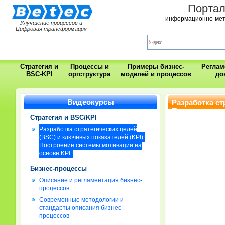
Порта
информационно-мет
Улучшение процессов и
Цифровая трансформация
Стратегия и
Процессы и
Примеры бизнес-
Регла
BSC-KPI
оргструктура
моделей и процессов
до
Видеокурсы
Разработка ст
Построение си
Стратегия и BSC/KPI
Разработка стратегических целей
(BSC) и ключевых показателей (KPI).
Построение системы мотивации на
основе KPI.
Бизнес-процессы
Описание и регламентация бизнес-
процессов
Современные методологии и
стандарты описания бизнес-
процессов