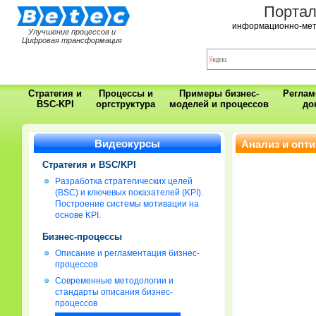
Порта
информационно-мет
Улучшение процессов и
Цифровая трансформация
Стратегия и
Процессы и
Примеры бизнес-
Регла
BSC-KPI
оргструктура
моделей и процессов
до
Видеокурсы
Анализ и опт
Стратегия и BSC/KPI
Разработка стратегических целей
(BSC) и ключевых показателей (KPI).
Построение системы мотивации на
основе KPI.
Бизнес-процессы
Описание и регламентация бизнес-
процессов
Современные методологии и
стандарты описания бизнес-
процессов