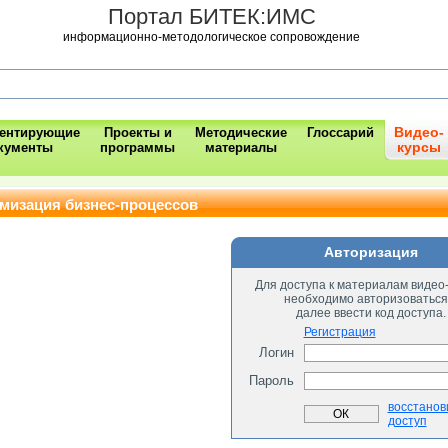
Портал БИТЕК:ИМС
информационно-методологическое сопровождение
Видео-
ментирующие
Проекты и
Методические
Глоссарий
курсы
кументы
программы
материалы
имизация бизнес-процессов
Авторизация
Для доступа к материалам видео
необходимо авторизоваться
далее ввести код доступа.
Регистрация
Логин
Пароль
восстанов
доступ