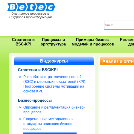
Улучшение процессов и
Цифровая трансформация
Стратегия и
Процессы и
Примеры бизнес-
Регла
BSC-KPI
оргструктура
моделей и процессов
до
Видеокурсы
Анализ и опт
Стратегия и BSC/KPI
Разработка стратегических целей
(BSC) и ключевых показателей (KPI).
Построение системы мотивации на
основе KPI.
Бизнес-процессы
Описание и регламентация бизнес-
процессов
Современные методологии и
стандарты описания бизнес-
процессов