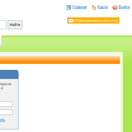
Главная
Карта
Выйти
Информировать на e-mail
-курсов
 и
ить