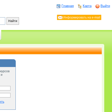
Главная
Карта
Выйти
Информировать на e-mail
-курсов
 и
ить