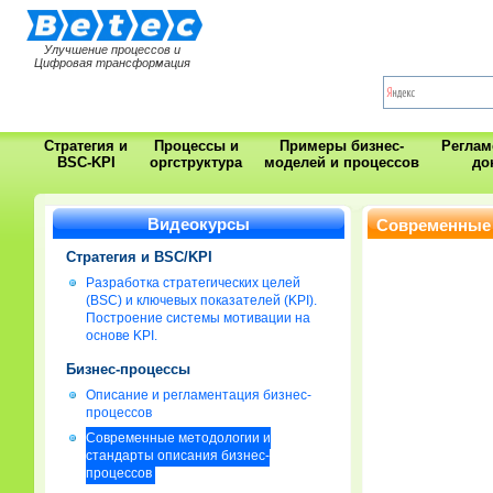
Улучшение процессов и
Цифровая трансформация
Стратегия и
Процессы и
Примеры бизнес-
Регла
BSC-KPI
оргструктура
моделей и процессов
до
Видеокурсы
Современные 
Стратегия и BSC/KPI
Разработка стратегических целей
(BSC) и ключевых показателей (KPI).
Построение системы мотивации на
основе KPI.
Бизнес-процессы
Описание и регламентация бизнес-
процессов
Современные методологии и
стандарты описания бизнес-
процессов