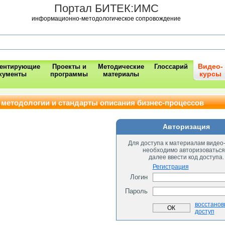
Портал БИТЕК:ИМС
информационно-методологическое сопровождение
Видео-
ментирующие
Проекты и
Методические
Глоссарий
курсы
кументы
программы
материалы
методологии и стандарты описания бизнес-процессов
Авторизация
Для доступа к материалам видео
необходимо авторизоваться
далее ввести код доступа.
Регистрация
Логин
Пароль
восстанов
доступ