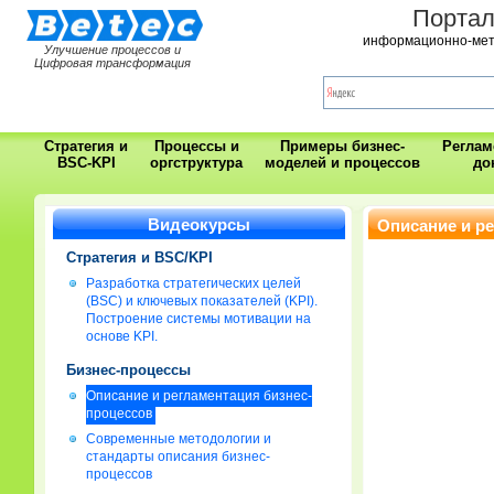
Порта
информационно-мет
Улучшение процессов и
Цифровая трансформация
Стратегия и
Процессы и
Примеры бизнес-
Регла
BSC-KPI
оргструктура
моделей и процессов
до
Видеокурсы
Описание и р
Стратегия и BSC/KPI
Разработка стратегических целей
(BSC) и ключевых показателей (KPI).
Построение системы мотивации на
основе KPI.
Бизнес-процессы
Описание и регламентация бизнес-
процессов
Современные методологии и
стандарты описания бизнес-
процессов