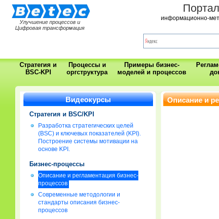
Порта
информационно-мет
Улучшение процессов и
Цифровая трансформация
Стратегия и
Процессы и
Примеры бизнес-
Регла
BSC-KPI
оргструктура
моделей и процессов
до
Видеокурсы
Описание и р
Стратегия и BSC/KPI
Разработка стратегических целей
(BSC) и ключевых показателей (KPI).
Построение системы мотивации на
основе KPI.
Бизнес-процессы
Описание и регламентация бизнес-
процессов
Современные методологии и
стандарты описания бизнес-
процессов