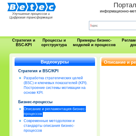
Порта
информационно-мет
Улучшение процессов и
Цифровая трансформация
Стратегия и
Процессы и
Примеры бизнес-
Регла
BSC-KPI
оргструктура
моделей и процессов
до
Видеокурсы
Описание и р
Стратегия и BSC/KPI
Разработка стратегических целей
(BSC) и ключевых показателей (KPI).
Построение системы мотивации на
основе KPI.
Бизнес-процессы
Описание и регламентация бизнес-
процессов
Современные методологии и
стандарты описания бизнес-
процессов