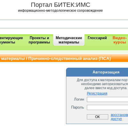
Портал БИТЕК:ИМС
информационно-методологическое сопровождение
Видео-
ментирующие
Проекты и
Методические
Глоссарий
курсы
кументы
программы
материалы
 материалы / Причинно-следственный анализ (ПСА)
Авторизация
Для доступа к материалам пор
необходимо авторизоваться
далее ввести код доступа.
Регистрация
Логин
Пароль
восстанов
доступ