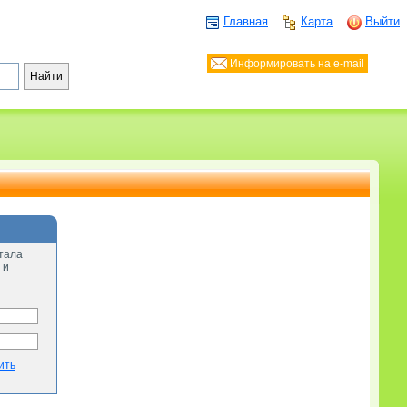
Главная
Карта
Выйти
Информировать на e-mail
тала
 и
ить