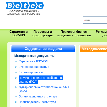
Улучшение процессов и
Цифровая трансформация
Стратегия и
Процессы и
Примеры бизнес-
Регла
BSC-KPI
оргструктура
моделей и процессов
до
Содержание раздела
Методические
Методические документы
Стратегия и BSC-KPI
Бизнес-планирование
Бизнес-процессы
Причинно-следственный анализ
анализ (ПСА)
Функционально-стоимостной анализ
(ФСА)
Организационная структура
Производительность труда