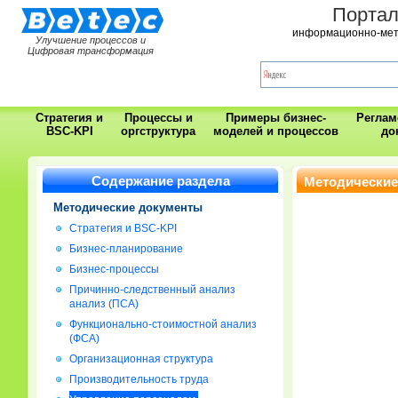
Порта
информационно-мет
Улучшение процессов и
Цифровая трансформация
Стратегия и
Процессы и
Примеры бизнес-
Регла
BSC-KPI
оргструктура
моделей и процессов
до
Содержание раздела
Методические
Методические документы
Стратегия и BSC-KPI
Бизнес-планирование
Бизнес-процессы
Причинно-следственный анализ
анализ (ПСА)
Функционально-стоимостной анализ
(ФСА)
Организационная структура
Производительность труда