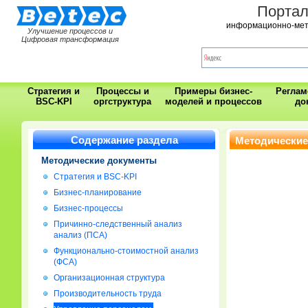
Порта
информационно-мет
Улучшение процессов и
Цифровая трансформация
Стратегия и
Процессы и
Примеры бизнес-
Регла
BSC-KPI
оргструктура
моделей и процессов
до
Содержание раздела
Методические
Методические документы
Стратегия и BSC-KPI
Бизнес-планирование
Бизнес-процессы
Причинно-следственный анализ
анализ (ПСА)
Функционально-стоимостной анализ
(ФСА)
Организационная структура
Производительность труда