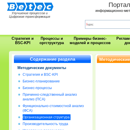
Порта
информационно-мет
Улучшение процессов и
Цифровая трансформация
Стратегия и
Процессы и
Примеры бизнес-
Регла
BSC-KPI
оргструктура
моделей и процессов
до
Содержание раздела
Методические
Методические документы
Стратегия и BSC-KPI
Бизнес-планирование
Бизнес-процессы
Причинно-следственный анализ
анализ (ПСА)
Функционально-стоимостной анализ
(ФСА)
Организационная структура
Производительность труда