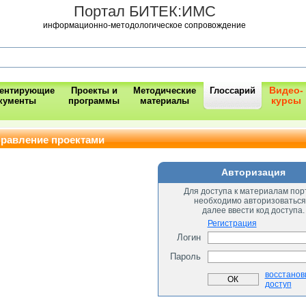
Портал БИТЕК:ИМС
информационно-методологическое сопровождение
Видео-
ментирующие
Проекты и
Методические
Глоссарий
курсы
кументы
программы
материалы
правление проектами
Авторизация
Для доступа к материалам пор
необходимо авторизоваться
далее ввести код доступа.
Регистрация
Логин
Пароль
восстанов
доступ