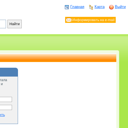
Главная
Карта
Выйти
Информировать на e-mail
тала
 и
ить