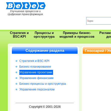
Улучшение процессов и
Цифровая трансформация
Стратегия и
Процессы и
Примеры бизнес-
Регла
BSC-KPI
оргструктура
моделей и процессов
до
Содержание раздела
Глоссарий / У
Стратегия и BSC-KPI
Бизнес-планирование
Управление проектами
Управление финансами
Бизнес-процессы и оргструктура
Управление персоналом
Copyright © 2001-2026