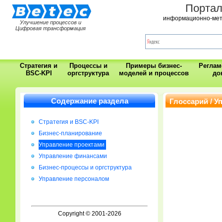
Порта
информационно-мет
Улучшение процессов и
Цифровая трансформация
Стратегия и
Процессы и
Примеры бизнес-
Регла
BSC-KPI
оргструктура
моделей и процессов
до
Содержание раздела
Глоссарий / У
Стратегия и BSC-KPI
Бизнес-планирование
Управление проектами
Управление финансами
Бизнес-процессы и оргструктура
Управление персоналом
Copyright © 2001-2026