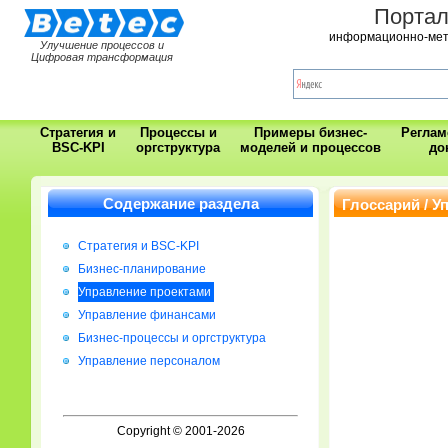
Порта
информационно-мет
Улучшение процессов и
Цифровая трансформация
Стратегия и
Процессы и
Примеры бизнес-
Регла
BSC-KPI
оргструктура
моделей и процессов
до
Содержание раздела
Глоссарий / У
Стратегия и BSC-KPI
Бизнес-планирование
Управление проектами
Управление финансами
Бизнес-процессы и оргструктура
Управление персоналом
Copyright © 2001-2026