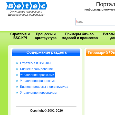
Порта
информационно-мет
Улучшение процессов и
Цифровая трансформация
Стратегия и
Процессы и
Примеры бизнес-
Регла
BSC-KPI
оргструктура
моделей и процессов
до
Содержание раздела
Глоссарий / У
Стратегия и BSC-KPI
Бизнес-планирование
Управление проектами
Управление финансами
Бизнес-процессы и оргструктура
Управление персоналом
Copyright © 2001-2026