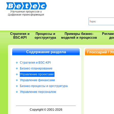
Улучшение процессов и
Цифровая трансформация
Стратегия и
Процессы и
Примеры бизнес-
Регла
BSC-KPI
оргструктура
моделей и процессов
до
Содержание раздела
Глоссарий / У
Стратегия и BSC-KPI
Бизнес-планирование
Управление проектами
Управление финансами
Бизнес-процессы и оргструктура
Управление персоналом
Copyright © 2001-2026