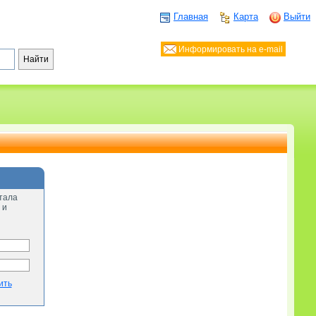
Главная
Карта
Выйти
Информировать на e-mail
тала
 и
ить