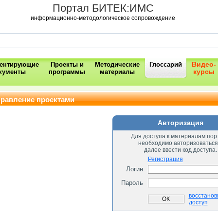
Портал БИТЕК:ИМС
информационно-методологическое сопровождение
Видео-
ментирующие
Проекты и
Методические
Глоссарий
курсы
кументы
программы
материалы
правление проектами
Авторизация
Для доступа к материалам пор
необходимо авторизоваться
далее ввести код доступа.
Регистрация
Логин
Пароль
восстанов
доступ