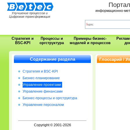
Порта
информационно-мет
Улучшение процессов и
Цифровая трансформация
Стратегия и
Процессы и
Примеры бизнес-
Регла
BSC-KPI
оргструктура
моделей и процессов
до
Содержание раздела
Глоссарий / У
Стратегия и BSC-KPI
Бизнес-планирование
Управление проектами
Управление финансами
Бизнес-процессы и оргструктура
Управление персоналом
Copyright © 2001-2026