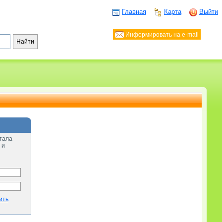
Главная
Карта
Выйти
Информировать на e-mail
тала
 и
ить