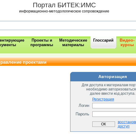
Портал БИТЕК:ИМС
информационно-методологическое сопровождение
Видео-
ментирующие
Проекты и
Методические
Глоссарий
курсы
кументы
программы
материалы
правление проектами
Авторизация
Для доступа к материалам пор
необходимо авторизоваться
далее ввести код доступа.
Регистрация
Логин
Пароль
восстанов
доступ