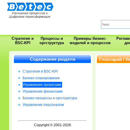
Улучшение процессов и
Цифровая трансформация
Стратегия и
Процессы и
Примеры бизнес-
Регла
BSC-KPI
оргструктура
моделей и процессов
до
Содержание раздела
Глоссарий / У
Стратегия и BSC-KPI
Бизнес-планирование
Управление проектами
Управление финансами
Бизнес-процессы и оргструктура
Управление персоналом
Copyright © 2001-2026