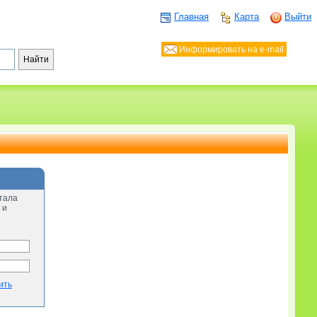
Главная
Карта
Выйти
Информировать на e-mail
тала
 и
ить