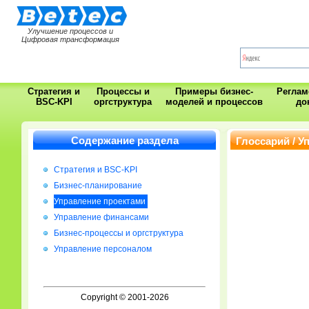
Улучшение процессов и
Цифровая трансформация
Стратегия и
Процессы и
Примеры бизнес-
Регла
BSC-KPI
оргструктура
моделей и процессов
до
Содержание раздела
Глоссарий / У
Стратегия и BSC-KPI
Бизнес-планирование
Управление проектами
Управление финансами
Бизнес-процессы и оргструктура
Управление персоналом
Copyright © 2001-2026