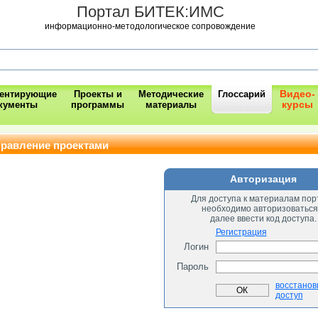
Портал БИТЕК:ИМС
информационно-методологическое сопровождение
Видео-
ментирующие
Проекты и
Методические
Глоссарий
курсы
кументы
программы
материалы
правление проектами
Авторизация
Для доступа к материалам пор
необходимо авторизоваться
далее ввести код доступа.
Регистрация
Логин
Пароль
восстанов
доступ