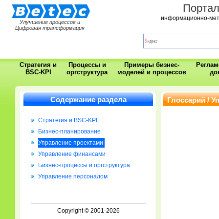
Порта
информационно-мет
Улучшение процессов и
Цифровая трансформация
Стратегия и
Процессы и
Примеры бизнес-
Регла
BSC-KPI
оргструктура
моделей и процессов
до
Содержание раздела
Глоссарий / У
Стратегия и BSC-KPI
Бизнес-планирование
Управление проектами
Управление финансами
Бизнес-процессы и оргструктура
Управление персоналом
Copyright © 2001-2026