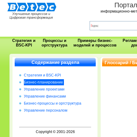
Порта
информационно-мет
Улучшение процессов и
Цифровая трансформация
Стратегия и
Процессы и
Примеры бизнес-
Регла
BSC-KPI
оргструктура
моделей и процессов
до
Содержание раздела
Глоссарий / 
Стратегия и BSC-KPI
Бизнес-планирование
Управление проектами
Управление финансами
Бизнес-процессы и оргструктура
Управление персоналом
Copyright © 2001-2026