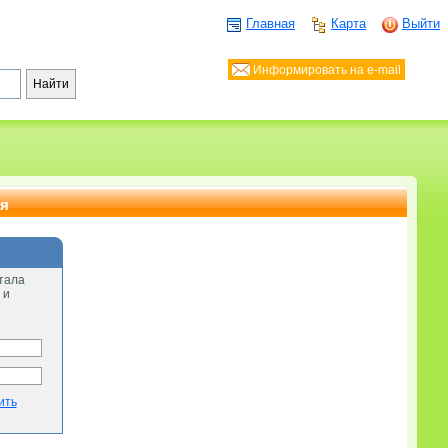
Главная
Карта
Выйти
Информировать на e-mail
ия
тала
 и
ить