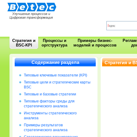
Улучшение процессов и
Цифровая трансформация
Стратегия и
Процессы и
Примеры бизнес-
Регла
BSC-KPI
оргструктура
моделей и процессов
до
Содержание раздела
Стратегия и B
Типовые ключевые показатели (KPI)
Типовые цели и стратегические карты
BSC
Типовые и базовые стратегии
Типовые факторы среды для
стратегического анализа
Инструменты стратегического
анализа
Примеры результатов
стратегического анализа