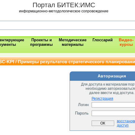
Портал БИТЕК:ИМС
информационно-методологическое сопровождение
Видео-
ментирующие
Проекты и
Методические
Глоссарий
курсы
кументы
программы
материалы
SC-KPI / Примеры результатов стратегического планирован
Авторизация
Для доступа к материалам пор
необходимо авторизоваться
далее ввести код доступа.
Регистрация
Логин
Пароль
восстанов
доступ