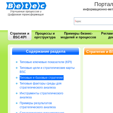
Порта
информационно-мет
Улучшение процессов и
Цифровая трансформация
Стратегия и
Процессы и
Примеры бизнес-
Регла
BSC-KPI
оргструктура
моделей и процессов
до
Содержание раздела
Стратегия и B
Типовые ключевые показатели (KPI)
Типовые цели и стратегические карты
BSC
Типовые и базовые стратегии
Типовые факторы среды для
стратегического анализа
Инструменты стратегического
анализа
Примеры результатов
стратегического анализа