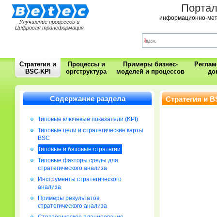
Порта
информационно-мет
Улучшение процессов и
Цифровая трансформация
Стратегия и
Процессы и
Примеры бизнес-
Регла
BSC-KPI
оргструктура
моделей и процессов
до
Содержание раздела
Стратегия и B
Типовые ключевые показатели (KPI)
Типовые цели и стратегические карты
BSC
Типовые и базовые стратегии
Типовые факторы среды для
стратегического анализа
Инструменты стратегического
анализа
Примеры результатов
стратегического анализа