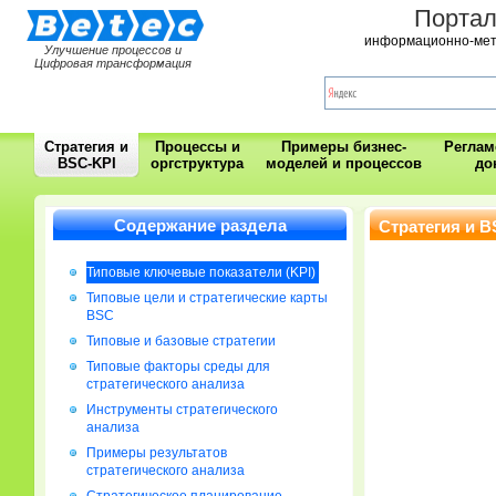
Порта
информационно-мет
Улучшение процессов и
Цифровая трансформация
Стратегия и
Процессы и
Примеры бизнес-
Регла
BSC-KPI
оргструктура
моделей и процессов
до
Содержание раздела
Стратегия и B
Типовые ключевые показатели (KPI)
Типовые цели и стратегические карты
BSC
Типовые и базовые стратегии
Типовые факторы среды для
стратегического анализа
Инструменты стратегического
анализа
Примеры результатов
стратегического анализа