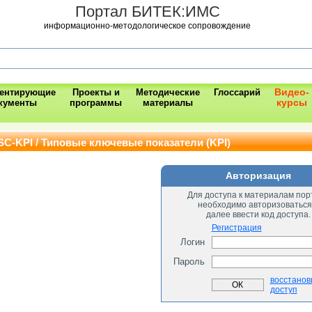
Портал БИТЕК:ИМС
информационно-методологическое сопровождение
Видео-
ментирующие
Проекты и
Методические
Глоссарий
курсы
кументы
программы
материалы
SC-KPI / Типовые ключевые показатели (KPI)
Авторизация
Для доступа к материалам пор
необходимо авторизоваться
далее ввести код доступа.
Регистрация
Логин
Пароль
восстанов
доступ