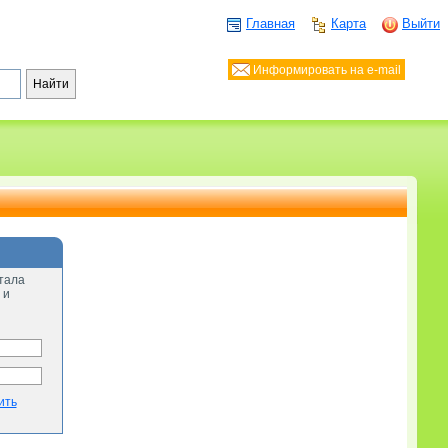
Главная
Карта
Выйти
Информировать на e-mail
тала
 и
ить