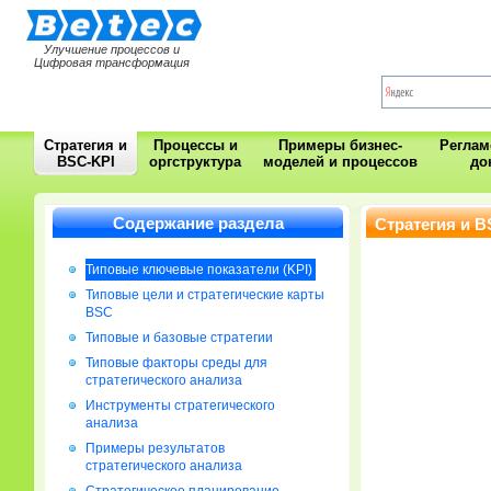
Улучшение процессов и
Цифровая трансформация
Стратегия и
Процессы и
Примеры бизнес-
Регла
BSC-KPI
оргструктура
моделей и процессов
до
Содержание раздела
Стратегия и B
Типовые ключевые показатели (KPI)
Типовые цели и стратегические карты
BSC
Типовые и базовые стратегии
Типовые факторы среды для
стратегического анализа
Инструменты стратегического
анализа
Примеры результатов
стратегического анализа