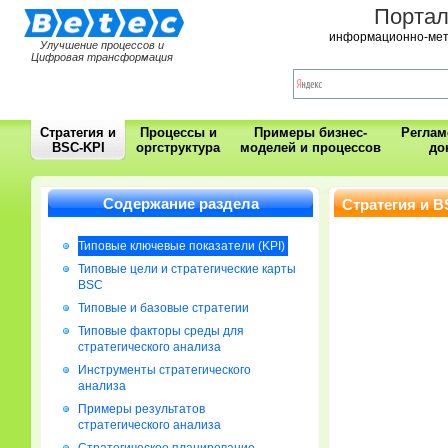
Порта
информационно-мет
Улучшение процессов и
Цифровая трансформация
Стратегия и
Процессы и
Примеры бизнес-
Регла
BSC-KPI
оргструктура
моделей и процессов
до
Содержание раздела
Стратегия и B
Типовые ключевые показатели (KPI)
Типовые цели и стратегические карты
BSC
Типовые и базовые стратегии
Типовые факторы среды для
стратегического анализа
Инструменты стратегического
анализа
Примеры результатов
стратегического анализа