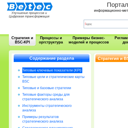
Порта
информационно-мет
Улучшение процессов и
Цифровая трансформация
Стратегия и
Процессы и
Примеры бизнес-
Регла
BSC-KPI
оргструктура
моделей и процессов
до
Содержание раздела
Стратегия и B
Типовые ключевые показатели (KPI)
Типовые цели и стратегические карты
BSC
Типовые и базовые стратегии
Типовые факторы среды для
стратегического анализа
Инструменты стратегического
анализа
Примеры результатов
стратегического анализа