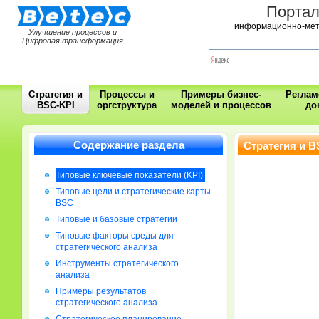
Порта
информационно-мет
Улучшение процессов и
Цифровая трансформация
Стратегия и
Процессы и
Примеры бизнес-
Регла
BSC-KPI
оргструктура
моделей и процессов
до
Содержание раздела
Стратегия и B
Типовые ключевые показатели (KPI)
Типовые цели и стратегические карты
BSC
Типовые и базовые стратегии
Типовые факторы среды для
стратегического анализа
Инструменты стратегического
анализа
Примеры результатов
стратегического анализа