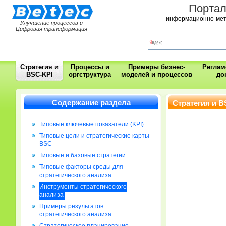
Порта
информационно-мет
Улучшение процессов и
Цифровая трансформация
Стратегия и
Процессы и
Примеры бизнес-
Регла
BSC-KPI
оргструктура
моделей и процессов
до
Содержание раздела
Стратегия и B
Типовые ключевые показатели (KPI)
Типовые цели и стратегические карты
BSC
Типовые и базовые стратегии
Типовые факторы среды для
стратегического анализа
Инструменты стратегического
анализа
Примеры результатов
стратегического анализа