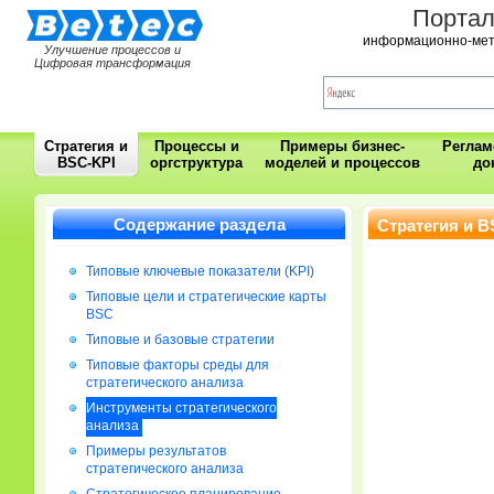
Порта
информационно-мет
Улучшение процессов и
Цифровая трансформация
Стратегия и
Процессы и
Примеры бизнес-
Регла
BSC-KPI
оргструктура
моделей и процессов
до
Содержание раздела
Стратегия и B
Типовые ключевые показатели (KPI)
Типовые цели и стратегические карты
BSC
Типовые и базовые стратегии
Типовые факторы среды для
стратегического анализа
Инструменты стратегического
анализа
Примеры результатов
стратегического анализа