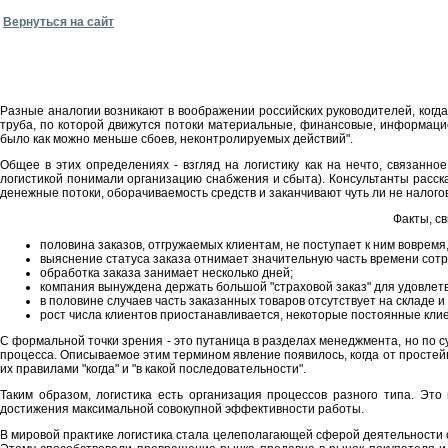
Вернуться на сайт
Разные аналогии возникают в воображении российских руководителей, когда ре
труба, по которой движутся потоки материальные, финансовые, информацион
было как можно меньше сбоев, неконтролируемых действий".
Общее в этих определениях - взгляд на логистику как на нечто, связанн
логистикой понимали организацию снабжения и сбыта). Консультанты рассказ
денежные потоки, оборачиваемость средств и заканчивают чуть ли не налого
Факты, с
половина заказов, отгружаемых клиентам, не поступает к ним вовремя
выяснение статуса заказа отнимает значительную часть времени сотр
обработка заказа занимает несколько дней;
компания вынуждена держать большой "страховой заказ" для удовлет
в половине случаев часть заказанных товаров отсутствует на складе и
рост числа клиентов приостанавливается, некоторые постоянные клие
С формальной точки зрения - это путаница в разделах менеджмента, но по су
процесса. Описываемое этим термином явление появилось, когда от простей
их правилами "когда" и "в какой последовательности".
Таким образом, логистика есть организация процессов разного типа. Э
достижения максимальной совокупной эффективности работы.
В мировой практике логистика стала целеполагающей сферой деятельности с 