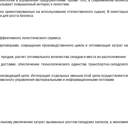
хнологий в управление предприятиями. Кроме того, в современном бизнесе
ызывает повышенный интерес к логистике.
нно ориентированных на использование отечественного сырья). В некоторых
 для роста бизнеса.
фективного логистического сервиса.
 договорами, сокращение производственного цикла и оптимизация затрат н
продаж, расчет оптимального количества складов и места их расположения.
оставки; обеспечение технологического единства транспортно-складског
роизводящей цепи. Интеграция отдельных звеньев этой цепи осуществляется
и сквозного управления материальными и информационными потоками.
льному увеличению затрат, вызванных ростом складских запасов, а экономия