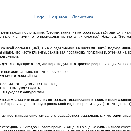
Logo... Logistos... Логистика...
чь заходит о логистике: "Это как ванна, из которой вода забирается и налив
ные, и с ними что-то происходит, меняется их качество". Наконец, "Это к
ое со всей организацией, а не с отдельными ее частями. Такой подход ли
ывают, что часто клиенты, заказывая постановку логистики и, отвечая на во
вой схемой.
видетельствующие о том, что пора подумать о проекте реорганизации бизнес-
, и приходится выяснять, что произошло;
удников отдела сбыта;
ворения потенциальных клиентов;
 клиент вынужден ждать;
нты уходят к конкурентам.
ществу заказчики правы: их интересуют организация в целом и происходящие 
шей организационно - функциональной модели организации (кто - что делае
то научное направление связано с разработкой рациональных методов у
середины 70-х годов. С этого времени акценты в оценке силы бизнеса смест