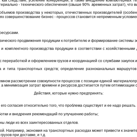
как следствие, усиление конкуренции, а также внедрение компьютерных те
риально - технического обеспечения (свыше 90% .временных затрат), что в
т объемов производства у некоторых, отечественных производителей (особе
ях совершенствование бизнес - процессов становится непременным условием
ресурсами.
ического продвижения продукции к потребителю и формирование системы эф
о и комплектного производства продукции в соответствии с хозяйственными
 переработкой и оформлением грузов и координацией со службами закупок и 
а и типа транспортных средств; определение разноканальных маршрутов д
темном рассмотрении совокупности процессов с позиции единой материалоп
е, а минимизация затрат времени и ресурсов достигается путем оптимизаци
Действия, которые нужно предпринять:
го согласия относительно того, что проблема существует и ее надо решать.
ботки и внедрения рекомендаций по улучшению работы;
ены люди из всех заинтересованных отделов.
й. Например, экономия на транспортных расходах может привести к значите
узов при доставке, и т.д.