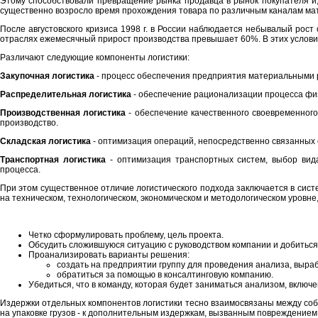
Этому способствовали превращение рынка продавца в рынок покупателя и, 
существенно возросло время прохождения товара по различным каналам мате
После августовского кризиса 1998 г. в России наблюдается небывалый рос
отраслях ежемесячный прирост производства превышает 60%. В этих услови
Различают следующие компоненты логистики:
Закупочная логистика
- процесс обеспечения предприятия материальными 
Распределительная логистика
- обеспечение рационализации процесса физ
Производственная логистика
- обеспечение качественного своевременног
производство.
Складская логистика
- оптимизация операций, непосредственно связанных с
Транспортная логистика
- оптимизация транспортных систем, выбор вид
процесса.
При этом существенное отличие логистического подхода заключается в сис
на техническом, технологическом, экономическом и методологическом уровн
Четко сформулировать проблему, цель проекта.
Обсудить сложившуюся ситуацию с руководством компании и добиться е
Проанализировать варианты решения:
создать на предприятии группу для проведения анализа, выра
обратиться за помощью в консалтинговую компанию.
Убедиться, что в команду, которая будет заниматься анализом, включ
Издержки отдельных компонентов логистики тесно взаимосвязаны между собо
на упаковке грузов - к дополнительным издержкам, вызванным повреждением гр