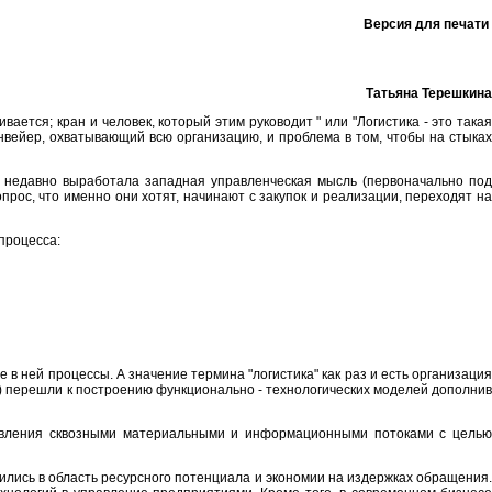
Версия для печати
Татьяна Терешкина
ается; кран и человек, который этим руководит " или "Логистика - это такая
онвейер, охватывающий всю организацию, и проблема в том, чтобы на стыках
шь недавно выработала западная управленческая мысль (первоначально под
прос, что именно они хотят, начинают с закупок и реализации, переходят на
процесса:
в ней процессы. А значение термина "логистика" как раз и есть организация
т) перешли к построению функционально - технологических моделей дополнив
правления сквозными материальными и информационными потоками с целью
ились в область ресурсного потенциала и экономии на издержках обращения.