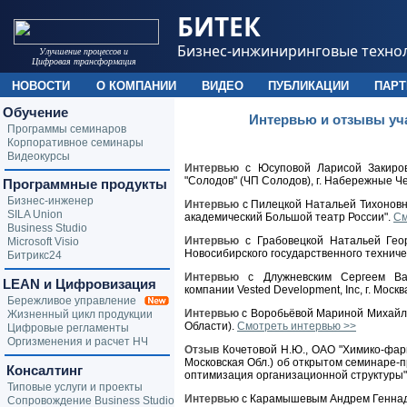
БИТЕК
Бизнес-инжиниринговые техно
Улучшение процессов и
Цифровая трансформация
НОВОСТИ
О КОМПАНИИ
ВИДЕО
ПУБЛИКАЦИИ
ПАР
Обучение
Интервью и отзывы уч
Программы семинаров
Корпоративное семинары
Видеокурсы
Интервью
с Юсуповой Ларисой Закиров
"Солодов" (ЧП Солодов), г. Набережные Ч
Программные продукты
Бизнес-инженер
Интервью
с Пилецкой Натальей Тихоновн
SILA Union
академический Большой театр России".
См
Business Studio
Интервью
с Грабовецкой Натальей Геор
Microsoft Visio
Новосибирского государственного техниче
Битрикс24
Интервью
с Длужневским Сергеем Вал
LEAN и Цифровизация
компании Vested Development, Inc, г. Москв
Бережливое управление
Интервью
с Воробьёвой Мариной Михайло
Жизненный цикл продукции
Области).
Смотреть интервью >>
Цифровые регламенты
Оргизменения и расчет НЧ
Отзыв
Кочетовой Н.Ю., ОАО "Химико-фарма
Московская Обл.) об открытом семинаре-п
Консалтинг
оптимизация организационной структуры"
Типовые услуги и проекты
Интервью
с Карамышевым Андрем Геннади
Сопровождение Business Studio