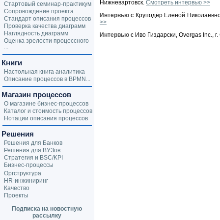
Нижневартовск.
Смотреть интервью >>
Стартовый семинар-практикум
Сопровождение проекта
Интервью
с Круподёр Еленой Николаевной
Стандарт описания процессов
>>
Проверка качества диаграмм
Наглядность диаграмм
Интервью
с Иво Гиздарски, Overgas Inc., 
Оценка зрелости процессного
...
Книги
Настольная книга аналитика
Описание процессов в BPMN...
Магазин процессов
О магазине бизнес-процессов
Каталог и стоимость процессов
Нотации описания процессов
Решения
Решения для Банков
Решения для ВУЗов
Стратегия и BSC/KPI
Бизнес-процессы
Оргструктура
HR-инжиниринг
Качество
Проекты
Подписка на новостную
рассылку