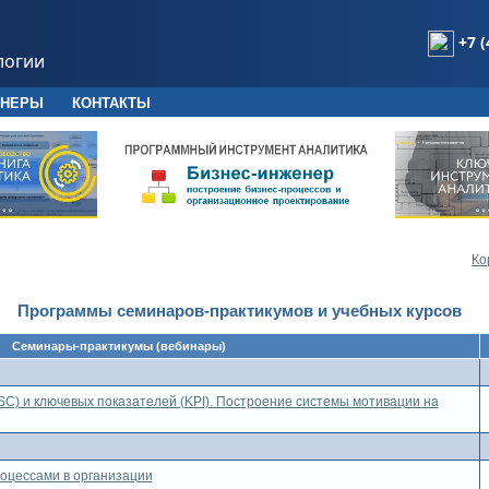
+7 (
логии
ТНЕРЫ
КОНТАКТЫ
Ко
Программы семинаров-практикумов и учебных курсов
Семинары-практикумы (вебинары)
SC) и ключевых показателей (KPI). Построение системы мотивации на
оцессами в организации