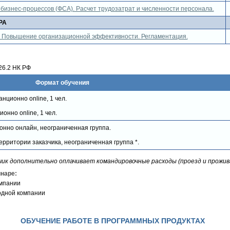
бизнес-процессов (ФСА). Расчет трудозатрат и численности персонала.
РА
. Повышение организационной эффективности. Регламентация.
26.2 НК РФ
Формат обучения
нционно online, 1 чел.
онно online, 1 чел.
онно онлайн, неограниченная группа.
ерритории заказчика, неограниченная группа *.
зчик дополнительно оплачивает командировочные расходы (проезд и прожи
наре:
омпании
 одной компании
ОБУЧЕНИЕ РАБОТЕ В ПРОГРАММНЫХ ПРОДУКТАХ