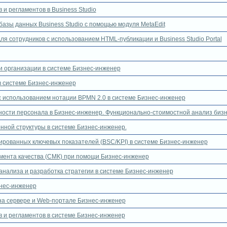
и регламентов в Business Studio
азы данных Business Studio с помощью модуля MetaEdit
я сотрудников с использованием HTML-публикации и Business Studio Portal
 организации в системе Бизнес-инженер
в системе Бизнес-инженер
с использованием нотации BPMN 2.0 в системе Бизнес-инженер
ности персонала в Бизнес-инженер. Функционально-стоимостной анализ бизн
нной структуры в системе Бизнес-инженер.
ированных ключевых показателей (BSC/KPI) в системе Бизнес-инженер
ента качества (СМК) при помощи Бизнес-инженер
анализа и разработка стратегии в системе Бизнес-инженер
знес-инженер
а сервере и Web-портале Бизнес-инженер
 и регламентов в системе Бизнес-инженер