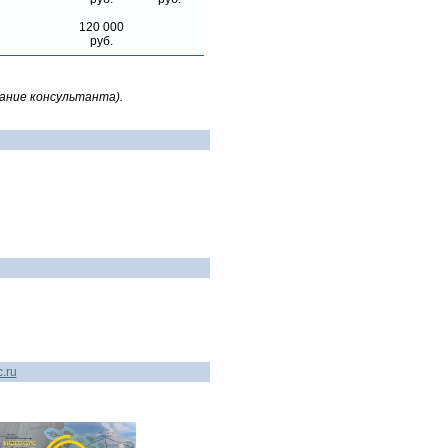
120 000
руб.
вание консультанта).
.ru