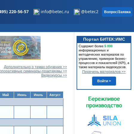
495) 220-56-57
info@betec.ru
@betec2
Вопрос/Заявка
Портал БИТЕК:ИМС
Содержит более
5 000
информационных и
методических материалов по
управлению, примеров бизнес-
процессов и показателей (KPI), а
Дополнительно о темах обучения >>
также материалы видеокурсов.
рпоративные семинары-практикумы >>
Перечень материалов >>
Видеокурсы >>
Войти >
Май
Июнь
Июль
Август