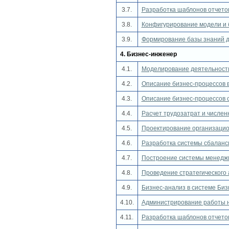
3.7.
Разработка шаблонов отчетов 
3.8.
Конфигурирование модели и б
3.9.
Формирование базы знаний дл
4. Бизнес-инженер
4.1.
Моделирование деятельности
4.2.
Описание бизнес-процессов 
4.3.
Описание бизнес-процессов 
4.4.
Расчет трудозатрат и числен
4.5.
Проектирование организацио
4.6.
Разработка системы сбаланс
4.7.
Построение системы менеджм
4.8.
Проведение стратегического 
4.9.
Бизнес-анализ в системе Би
4.10.
Администрирование работы н
4.11.
Разработка шаблонов отчетов