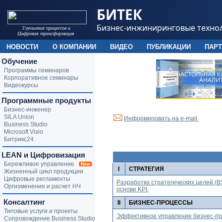
БИТЕК
Бизнес-инжиниринговые техно
Улучшение процессов и
Цифровая трансформация
НОВОСТИ
О КОМПАНИИ
ВИДЕО
ПУБЛИКАЦИИ
ПАР
Обучение
Программы семинаров
Корпоративное семинары
Видеокурсы
Программные продукты
Бизнес-инженер
SILA Union
Информировать на e-mail
Business Studio
Microsoft Visio
Битрикс24
LEAN и Цифровизация
Бережливое управление
I
СТРАТЕГИЯ
Жизненный цикл продукции
Цифровые регламенты
Разработка стратегических целей (B
Оргизменения и расчет НЧ
основе KPI.
Консалтинг
II
БИЗНЕС-ПРОЦЕССЫ
Типовые услуги и проекты
Эффективное управление бизнес-пр
Сопровождение Business Studio