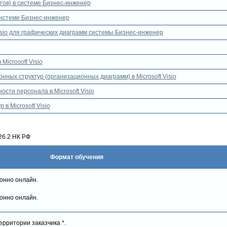
тов) в системе Бизнес-инженер
системе Бизнес-инженер
Visio для графических диаграмм системы Бизнес-инженер
Microsoft Visio
ных структур (организационных диаграмм) в Microsoft Visio
ости персонала в Microsoft Visio
в Microsoft Visio
26.2 НК РФ
Формат обучения
онно онлайн.
онно онлайн.
ерритории заказчика *.