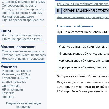
Стартовый семинар-практикум
Функционально-стоимостной анализ 
Сопровождение проекта
Стандарт описания процессов
III
ОРГАНИЗАЦИОННАЯ СТРУКТУ
Проверка качества диаграмм
Наглядность диаграмм
Анализ и оптимизация оргструктуры
Оценка зрелости процессного
...
Стоимость обучения
Книги
НДС не облагается на основании гл. 
Настольная книга аналитика
Описание процессов в BPMN...
Магазин процессов
Участие в открытом семинаре, диста
О магазине бизнес-процессов
Индивидуальное обучение, дистанци
Каталог и стоимость процессов
Нотации описания процессов
Корпоративное обучение, дистанци
Решения
Корпоративное обучение, очно на т
Решения для Банков
Решения для ВУЗов
*В случае выездного обучения Зака
Стратегия и BSC/KPI
Бизнес-процессы
Скидки на участие в открытом семи
Оргструктура
10%
- при 2-х участниках от одной к
HR-инжиниринг
20%
- при 3-х и более участников от
Качество
Проекты
Подписка на новостную
рассылку