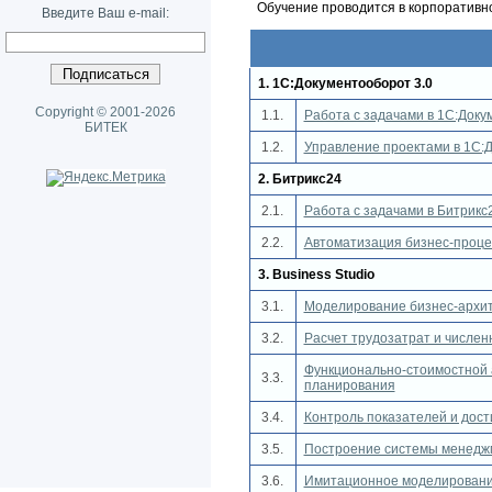
Обучение проводится в корпоративно
Введите Ваш e-mail:
1. 1С:Документооборот 3.0
Copyright © 2001-2026
1.1.
Работа с задачами в 1С:Доку
БИТЕК
1.2.
Управление проектами в 1С:
2. Битрикс24
2.1.
Работа с задачами в Битрикс
2.2.
Автоматизация бизнес-проце
3. Business Studio
3.1.
Моделирование бизнес-архите
3.2.
Расчет трудозатрат и числен
Функционально-стоимостной а
3.3.
планирования
3.4.
Контроль показателей и дост
3.5.
Построение системы менеджм
3.6.
Имитационное моделирование