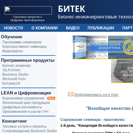
БИТЕК
Бизнес-инжиниринговые техно
Улучшение процессов и
Цифровая трансформация
НОВОСТИ
О КОМПАНИИ
ВИДЕО
ПУБЛИКАЦИИ
ПАР
Обучение
Программы семинаров
Корпоративное семинары
Видеокурсы
Программные продукты
Бизнес-инженер
SILA Union
Business Studio
Microsoft Visio
Битрикс24
LEAN и Цифровизация
Информировать на e-mail
Бережливое управление
Жизненный цикл продукции
Цифровые регламенты
"Всеобщее качество 
Оргизменения и расчет НЧ
Содержание семинара - практикума:
Консалтинг
1-й день. "Концепция Всеобщего качеств
Типовые услуги и проекты
Сопровождение Business Studio