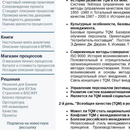
История развития TQM в ХХ веке.
Стартовый семинар-практикум
Система Тейлора (управление ка
Сопровождение проекта
методы (управление качеством про
Стандарт описания процессов
1950 -1980 гг. Тотальный менеджм
Проверка качества диаграмм
качества 1987 – 2000 гг. История 
Наглядность диаграмм
Оценка зрелости процессного
Культурные особенности, базов
...
менеджмента.
Базовые принципы TQM. Базиров
обучение персонала. Ориентация
Книги
"потребитель-поставщик". Посто
Настольная книга аналитика
Э.Деминг. Дж. Джуран. К. Исикава. Т.
Описание процессов в BPMN...
Современные методы совершенст
Магазин процессов
ISO 9000. История возникновения 
Положительный и отрицательны
О магазине бизнес-процессов
организационного совершенства. 
Каталог и стоимость процессов
методах совершенствования. Успех
Нотации описания процессов
возникновения и основы метод
отрицательный опыт внедрения. B
Решения
Связь концепции с TQM. Опыт внед
Решения для Банков
Управление персоналом (мотиваци
Решения для ВУЗов
Развитие систем взаимоотношени
Стратегия и BSC/KPI
Является ли TQM новой социаль
Бизнес-процессы
Оргструктура
2-й день. "Всеобщее качество (TQM) в р
HR-инжиниринг
Качество
Может ли TQM стать национально
Конфликт TQM с менеджментом в 
Проекты
Болезни российского менеджмент
Подписка на новостную
Репрессивный стиль менеджмента
рассылку
принципов. Производственные 