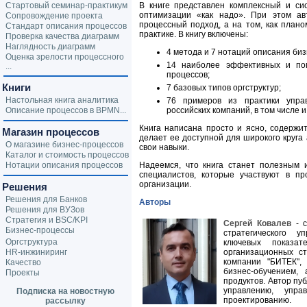
Стартовый семинар-практикум
В книге представлен комплексный и си
оптимизации «как надо». При этом ав
Сопровождение проекта
процессный подход, а на том, как план
Стандарт описания процессов
практике. В книгу включены:
Проверка качества диаграмм
Наглядность диаграмм
4 метода и 7 нотаций описания биз
Оценка зрелости процессного
14 наиболее эффективных и по
...
процессов;
Книги
7 базовых типов оргструктур;
Настольная книга аналитика
76 примеров из практики упра
Описание процессов в BPMN...
российских компаний, в том числе
Книга написана просто и ясно, содержи
Магазин процессов
делает ее доступной для широкого круга
О магазине бизнес-процессов
свои навыки.
Каталог и стоимость процессов
Нотации описания процессов
Надеемся, что книга станет полезным 
специалистов, которые участвуют в пр
организации.
Решения
Решения для Банков
Авторы
Решения для ВУЗов
Стратегия и BSC/KPI
Сергей Ковалев
- с
Бизнес-процессы
стратегического у
Оргструктура
ключевых показат
HR-инжиниринг
организационных ст
компании "БИТЕК",
Качество
бизнес-обучением,
Проекты
продуктов. Автор пу
управлению, упра
Подписка на новостную
проектированию.
рассылку