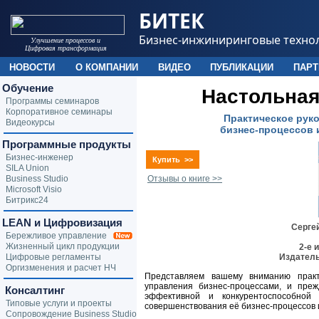
БИТЕК
Бизнес-инжиниринговые техно
Улучшение процессов и
Цифровая трансформация
НОВОСТИ
О КОМПАНИИ
ВИДЕО
ПУБЛИКАЦИИ
ПАР
Обучение
Настольная
Программы семинаров
Корпоративное семинары
Практическое рук
Видеокурсы
бизнес-процессов 
Программные продукты
Бизнес-инженер
Купить >>
SILA Union
Business Studio
Отзывы о книге >>
Microsoft Visio
Битрикс24
LEAN и Цифровизация
Серге
Бережливое управление
Жизненный цикл продукции
2-е 
Цифровые регламенты
Издатель
Оргизменения и расчет НЧ
Представляем вашему вниманию практ
управления бизнес-процессами, и преж
Консалтинг
эффективной и конкурентоспособной
Типовые услуги и проекты
совершенствования её бизнес-процессов 
Сопровождение Business Studio