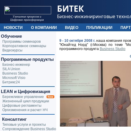
БИТЕК
Бизнес-инжиниринговые техно
Улучшение процессов и
Цифровая трансформация
НОВОСТИ
О КОМПАНИИ
ВИДЕО
ПУБЛИКАЦИИ
ПАР
Обучение
9 - 10 октября 2008 г.
наша компания пров
Программы семинаров
"Юнайтед Норд" (г.Москва) по теме "М
Корпоративное семинары
программного продукта
Business Studio
Видеокурсы
Программные продукты
Бизнес-инженер
SILA Union
Business Studio
Microsoft Visio
Битрикс24
LEAN и Цифровизация
Бережливое управление
Жизненный цикл продукции
Цифровые регламенты
Оргизменения и расчет НЧ
Консалтинг
Типовые услуги и проекты
Сопровождение Business Studio