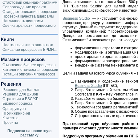
Данная компания так же, как и более 500
Стартовый семинар-практикум
ПП "Business Studio" для целей моде
Сопровождение проекта
эксклюзивным дистрибьютором известной
Стандарт описания процессов
Проверка качества диаграмм
Business Studio
— инструмент бизнес-мо
Наглядность диаграмм
процессов, процедур управления, инфор
Оценка зрелости процессного
структур. Данный инструмент поддержив
...
управления компанией: "Проектирован
Доведение регламентов до исполнит
Книги
Оптимизация" и позволяет решать следу
Настольная книга аналитика
формализация стратегии и контрол
Описание процессов в BPMN...
моделирование и оптимизация биз
проектирование организационной с
Магазин процессов
формирование и распространение 
О магазине бизнес-процессов
внедрение системы менеджмента ка
Каталог и стоимость процессов
Цели и задачи базового курса обучения – 
Нотации описания процессов
Назначение и содержание технол
Решения
Business Studio
(ПП БС);
Решения для Банков
Разработке моделей системы сбал
Решения для ВУЗов
Scorecard и KPI – Key Perfomance In
Разработке моделей бизнес-проце
Стратегия и BSC/KPI
Разработке моделей организацион
Бизнес-процессы
Технологии создания регламентно
Оргструктура
Общее представление о возможно
HR-инжиниринг
Сформировать навыки практическо
Качество
Проекты
Практический курс обучения работе 
примера описания деятельности компан
Подписка на новостную
рассылку
Подробную программу обучения на ПП 