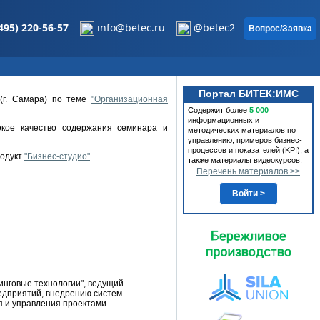
495) 220-56-57
info@betec.ru
@betec2
Вопрос/Заявка
Портал БИТЕК:ИМС
(г. Самара) по теме
"Организационная
Содержит более
5 000
информационных и
окое качество содержания семинара и
методических материалов по
управлению, примеров бизнес-
процессов и показателей (KPI), а
родукт
"Бизнес-студио"
.
также материалы видеокурсов.
Перечень материалов >>
Войти >
инговые технологии", ведущий
редприятий, внедрению систем
я и управления проектами.