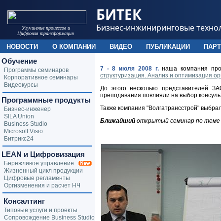
БИТЕК
Бизнес-инжиниринговые техно
Улучшение процессов и
Цифровая трансформация
НОВОСТИ
О КОМПАНИИ
ВИДЕО
ПУБЛИКАЦИИ
ПАР
Обучение
7 - 8 июля 2008 г.
наша компания про
Программы семинаров
структуризация. Анализ и оптимизация о
Корпоративное семинары
Видеокурсы
До этого несколько представителей З
преподавания повлияли на выбор консуль
Программные продукты
Также компания "Волгатрансстрой" выбра
Бизнес-инженер
SILA Union
Ближайший
открытый семинар по теме 
Business Studio
Microsoft Visio
Битрикс24
LEAN и Цифровизация
Бережливое управление
Жизненный цикл продукции
Цифровые регламенты
Оргизменения и расчет НЧ
Консалтинг
Типовые услуги и проекты
Сопровождение Business Studio