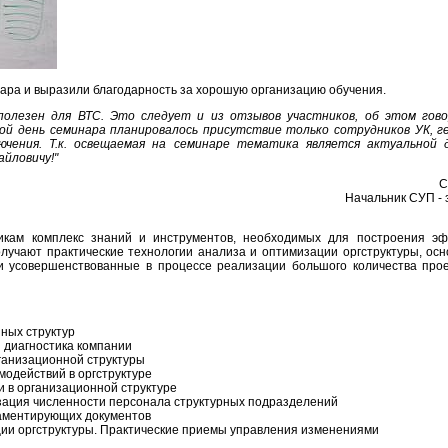
нара и выразили благодарность за хорошую организацию обучения.
полезен для ВТС. Это следует и из отзывов участников, об этом го
рой день семинара планировалось присутствие только сотрудников УК, 
ючения. Т.к. освещаемая на семинаре тематика является актуальной 
йловичу!"
С
Начальник СУП - 
икам комплекс знаний и инструментов, необходимых для построения эф
олучают практические технологии анализа и оптимизации оргструктуры, о
 и усовершенствованные в процессе реализации большого количества про
ных структур
 диагностика компании
ганизационной структуры
одействий в оргструктуре
 в организационной структуре
зация численности персонала структурных подразделений
аментирующих документов
ции оргструктуры. Практические приемы управления изменениями