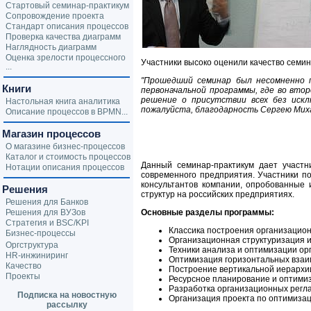
Стартовый семинар-практикум
Сопровождение проекта
Стандарт описания процессов
Проверка качества диаграмм
Наглядность диаграмм
Оценка зрелости процессного
Участники высоко оценили качество семи
...
"Прошедший семинар был несомненно 
Книги
первоначальной программы, где во вто
решение о присутствии всех без искл
Настольная книга аналитика
пожалуйста, благодарность Сергею Миха
Описание процессов в BPMN...
Магазин процессов
О магазине бизнес-процессов
Каталог и стоимость процессов
Данный семинар-практикум дает участн
Нотации описания процессов
современного предприятия. Участники п
консультантов компании, опробованные
Решения
структур на российских предприятиях.
Решения для Банков
Решения для ВУЗов
Основные разделы программы:
Стратегия и BSC/KPI
Классика построения организацион
Бизнес-процессы
Организационная структуризация и
Оргструктура
Техники анализа и оптимизации ор
HR-инжиниринг
Оптимизация горизонтальных взаим
Качество
Построение вертикальной иерархии
Проекты
Ресурсное планирование и оптими
Разработка организационных регл
Подписка на новостную
Организация проекта по оптимиза
рассылку