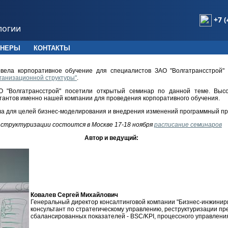
+7 (
логии
ТНЕРЫ
КОНТАКТЫ
вела корпоративное обучение для специалистов ЗАО "Волгатрансстрой" 
рганизационной структуры"
.
АО "Волгатрансстрой" посетили открытый семинар по данной теме. Выс
тантов именно нашей компании для проведения корпоративного обучения.
ла для целей бизнес-моделирования и внедрения изменений программный п
структуризации состоится в Москве 17-18 ноября
расписание семинаров
Автор и ведущий:
Ковалев Сергей Михайлович
Генеральный директор консалтинговой компании "Бизнес-инжинир
консультант по стратегическому управлению, реструктуризации п
сбалансированных показателей - BSC/KPI, процессного управлени