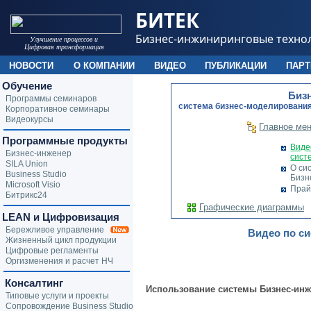
БИТЕК
Бизнес-инжиниринговые техно
Улучшение процессов и
Цифровая трансформация
НОВОСТИ
О КОМПАНИИ
ВИДЕО
ПУБЛИКАЦИИ
ПАР
Обучение
Биз
Программы семинаров
cистема бизнес-моделирования
Корпоративное семинары
Видеокурсы
Главное ме
Программные продукты
Виде
Бизнес-инженер
сист
SILA Union
О си
Business Studio
Бизн
Microsoft Visio
Прай
Битрикс24
Графические диаграммы
LEAN и Цифровизация
Бережливое управление
Видео по си
Жизненный цикл продукции
Цифровые регламенты
Оргизменения и расчет НЧ
Консалтинг
Использование системы Бизнес-инж
Типовые услуги и проекты
Сопровождение Business Studio