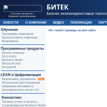
БИТЕК
Бизнес-инжиниринговые техно
Улучшение процессов и
Цифровая трансформация
НОВОСТИ
О КОМПАНИИ
ВИДЕО
ПУБЛИКАЦИИ
ПАР
Обучение
Нет такой страницы на веб-сайте
Программы семинаров
Корпоративное семинары
Видеокурсы
Программные продукты
Бизнес-инженер
SILA Union
Business Studio
Microsoft Visio
Битрикс24
LEAN и Цифровизация
Бережливое управление
Жизненный цикл продукции
Цифровые регламенты
Оргизменения и расчет НЧ
Консалтинг
Типовые услуги и проекты
Сопровождение Business Studio