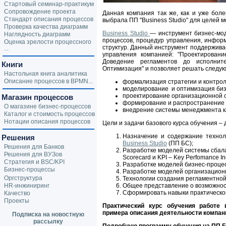
Стартовый семинар-практикум
Сопровождение проекта
Данная компания так же, как и уже бол
Стандарт описания процессов
выбрала ПП "Business Studio" для целей 
Проверка качества диаграмм
Business Studio
— инструмент бизнес-мо
Наглядность диаграмм
процессов, процедур управления, инфор
Оценка зрелости процессного
структур. Данный инструмент поддержив
...
управления компанией: "Проектирован
Доведение регламентов до исполнит
Книги
Оптимизация" и позволяет решать следу
Настольная книга аналитика
Описание процессов в BPMN...
формализация стратегии и контрол
моделирование и оптимизация биз
проектирование организационной с
Магазин процессов
формирование и распространение 
О магазине бизнес-процессов
внедрение системы менеджмента ка
Каталог и стоимость процессов
Нотации описания процессов
Цели и задачи базового курса обучения – 
Назначение и содержание технол
Решения
Business Studio
(ПП БС);
Решения для Банков
Разработке моделей системы сбал
Решения для ВУЗов
Scorecard и KPI – Key Perfomance In
Стратегия и BSC/KPI
Разработке моделей бизнес-проце
Бизнес-процессы
Разработке моделей организацион
Оргструктура
Технологии создания регламентно
HR-инжиниринг
Общее представление о возможно
Сформировать навыки практическо
Качество
Проекты
Практический курс обучения работе 
примера описания деятельности компан
Подписка на новостную
рассылку