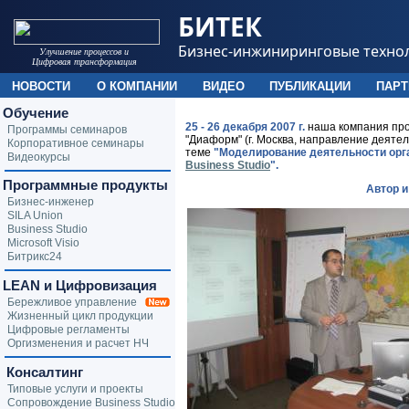
БИТЕК
Бизнес-инжиниринговые техно
Улучшение процессов и
Цифровая трансформация
НОВОСТИ
О КОМПАНИИ
ВИДЕО
ПУБЛИКАЦИИ
ПАР
Обучение
25 - 26 декабря 2007 г.
наша компания про
Программы семинаров
"Диаформ" (г. Москва, направление деяте
Корпоративное семинары
теме
"Моделирование деятельности орг
Видеокурсы
Business Studio
".
Программные продукты
Автор 
Бизнес-инженер
SILA Union
Business Studio
Microsoft Visio
Битрикс24
LEAN и Цифровизация
Бережливое управление
Жизненный цикл продукции
Цифровые регламенты
Оргизменения и расчет НЧ
Консалтинг
Типовые услуги и проекты
Сопровождение Business Studio