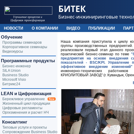
БИТЕК
Бизнес-инжиниринговые техно
Улучшение процессов и
Цифровая трансформация
НОВОСТИ
О КОМПАНИИ
ВИДЕО
ПУБЛИКАЦИИ
ПАР
Обучение
Наша компания приступила к циклу ко
Программы семинаров
группы производственных предприятий
Корпоративное семинары
реализовали первый этап данного прое
Видеокурсы
практический бизнес-семинар по теме
"
предприятия на основе внедрения с
Программные продукты
показателей - BSC/KPI. Управление 
Бизнес-инженер
эффективное внедрение изменений"
SILA Union
инженерно-технических работник
Business Studio
КРИОЛИТОВЫЙ ЗАВОД" (г. Кувандык, Оренб
Microsoft Visio
Битрикс24
LEAN и Цифровизация
Бережливое управление
Жизненный цикл продукции
Цифровые регламенты
Оргизменения и расчет НЧ
Консалтинг
Типовые услуги и проекты
Сопровождение Business Studio