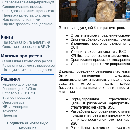
Стартовый семинар-практикум
Сопровождение проекта
Стандарт описания процессов
Проверка качества диаграмм
Наглядность диаграмм
Оценка зрелости процессного
...
В течение двух дней были рассмотрены с
Стратегическое управление совр
Книги
Система сбалансированных показат
Настольная книга аналитика
Внедрение нового менеджмента, 
Описание процессов в BPMN...
ССП
Уровни внедрения системы BSC. Р
Магазин процессов
KPI бизнес-процессов и структурн
Организация проекта по внедрению
О магазине бизнес-процессов
Управление проектами реорганиза
Каталог и стоимость процессов
Нотации описания процессов
В рамках проведения семинара участник
были выполнены следующ
Решения
индивидуальные и групповые практическ
задания, основная часть котор
Решения для Банков
базировалась на примерах деятельности
Решения для ВУЗов
компании:
Стратегия и BSC/KPI
Бизнес-процессы
Формулирование стратегическ
Оргструктура
целей и разработка корпоративн
HR-инжиниринг
стратегической карты BSC
Качество
Разработка корпоративных ключев
Проекты
показателей результативности – KP
c ) и корпоративной счетной кар
Подписка на новостную
BSC
рассылку
Разработка ключевых показател